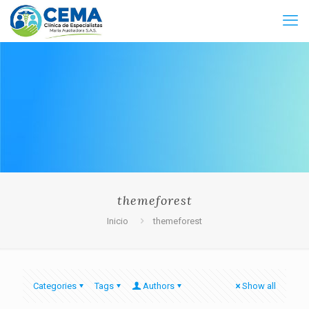
themeforest
Inicio
themeforest
Categories
Tags
Authors
Show all